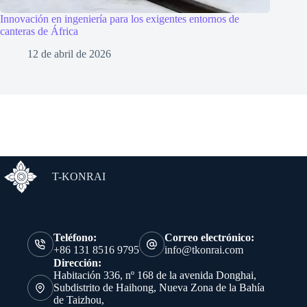
Innovación en ingeniería para los exigentes entornos de
canteras de África
12 de abril de 2026
T-KONRAI
Teléfono:
Correo electrónico:
+86 131 8516 9795
info@tkonrai.com
Dirección:
Habitación 336, nº 168 de la avenida Donghai,
Subdistrito de Haihong, Nueva Zona de la Bahía
de Taizhou,