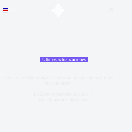
ES
Últimas actualizaciones
Construir relaciones leales con Tkonrai, que duren años, es
nuestra misión
En
29 de septiembre de 2025
En
Últimas actualizaciones