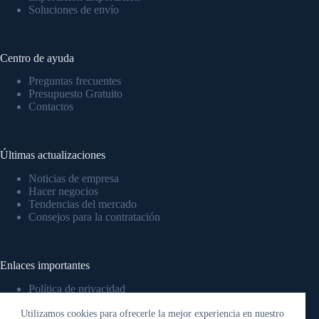
Soluciones de envío
Centro de ayuda
Preguntas frecuentes
Presupuesto Gratuito
Contactos
Últimas actualizaciones
Noticias de empresa
Hacer negocios
Tendencias del mercado
Consejos para la contratación
Enlaces importantes
Política de privacidad
Política de cookies
Utilizamos cookies para ofrecerle la mejor experiencia en nuestro
Condiciones generales