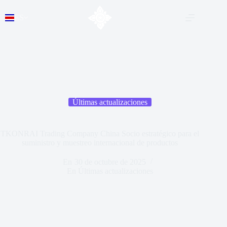
ES
Últimas actualizaciones
TKONRAI Trading Company China Socio estratégico para el
suministro y muestreo internacional de productos
En
30 de octubre de 2025
En
Últimas actualizaciones